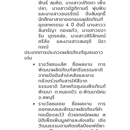
พันธ์ สมคิด, นางสาวปทิตตา เพิ้ง
ปลา, นางสาวนัฐติกานต์ พุ่มพิน
และนางสาวอมรรัตน์ งั่งสัมฤทธิ์
นักศึกษาสาขาออกแบบผลิตภัณฑ์
อุตสาหกรรม 4 ปี ดังนี้ นางสาวว
ลินทร์ญา กองแก้ว, นางสาวขจา
ริน บุตรหล่อ, นางสาวศิริลักษณ์
ศรีลัง และนางสาวสมฤดี นิรา
กรณ์
ประเภทการประกวดผลิตภัณฑ์ชุมชนดาว
เด่น
รางวัลชนะเลิศ ชื่อผลงาน การ
พัฒนาผลิตภัณฑ์สกรีนธรรมชาติ
จากแป้งมันสำปะหลังและยาง
กล้วยร่วมกับสารให้สีจาก
ธรรมชาติ วิสาหกิจชุมชนพืชภัณฑ์
พัฒนา ต.หนองบัว อ.พัฒนานิคม
จ.ลพบุรี
รางวัลชมเชย ชื่อผลงาน การ
ออกแบบและพัฒนาผลิตภัณฑ์ผ้า
ทอเมืองละโว้ ด้วยเทคนิคผสม ๓
มิติเพื่อเพิ่มมูลค่าและส่งเสริม เชิง
วัฒนธรรมตามหัตถศิลป์ซอฟต์พา