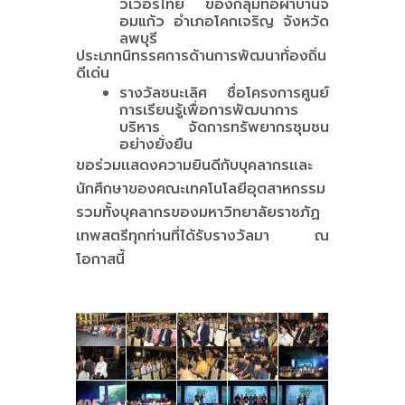
วเวอร์ไทย ของกลุ่มทอผ้าบ้านจ
อมแก้ว อำเภอโคกเจริญ จังหวัด
ลพบุรี
ประเภทนิทรรศการด้านการพัฒนาท้่องถิ่น
ดีเด่น
รางวัลชนะเลิศ ชื่อโครงการศูนย์
การเรียนรู้เพื่อการพัฒนาการ
บริหาร จัดการทรัพยากรชุมชน
อย่างยั่งยืน
ขอร่วมเเสดงความยินดีกับบุคลากรเเละ
นักศึกษาของคณะเทคโนโลยีอุตสาหกรรม
รวมทั้งบุคลากรของมหาวิทยาลัยราชภัฏ
เทพสตรีทุกท่านที่ได้รับรางวัลมา ณ
โอกาสนี้