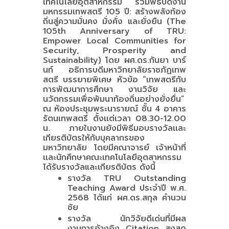
เทคโนโลยีอุตสาหกรรม ร่วมพิธีปิดงาน
มหกรรมเทพสตรี 105 ปี: สร้างพลังท้อง
ถิ่นสู่ความมั่นคง มั่งคั่ง และยั่งยืน (The
105th Anniversary of TRU:
Empower Local Communities for
Security, Prosperity and
Sustainability) โดย ผศ.ดร.กันยา บาร์
นท์ อธิการบดีมหาวิทยาลัยราชภัฏเทพ
สตรี บรรยายพิเศษ หัวข้อ “เทพสตรีกับ
การพัฒนาการศึกษา งานวิจัย และ
นวัตกรรมเพื่อพัมนาท้องถิ่นอย่างยั่งยื่น”
ณ ห้องประชุมพระนารายณ์ ชั้น 4 อาคาร
รัตนเทพสตรี ตั้งเเต่เวลา 08.30-12.00
น. ภายในงานยังมีพิธีมอบรางวัลเเละ
เกียรติบัตรให้กับบุคลากรของ
มหาวิทยาลัย โดยมีคณาจารย์ เจ้าหน้าที่
เเละนักศึกษาคณะเทคโนโลยีอุตสาหกรรม
ได้รับรางวัลและเกียรติบัตร ดังนี้
รางวัล TRU Outstanding
Teaching Award ประจำปี พ.ศ.
2568 ได้แก่ ผศ.ดร.สกุล คำนวน
ชัย
รางวัล นักวิจัยดีเด่นที่มีผล
งานการอ้างอิง Citation สูงสุด