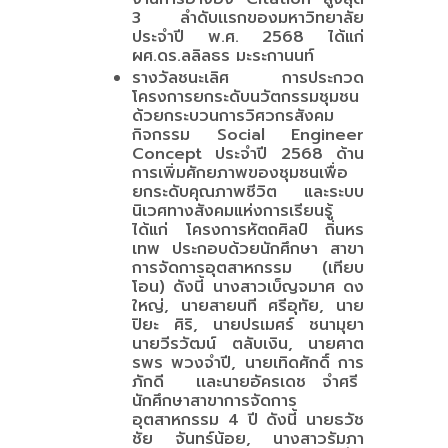
3 ลำดับเเรกของมหาวิทยาลัย
ประจำปี พ.ศ. 2568 ได้แก่
ผศ.ดร.ลลิลธร มะระกานนท์
รางวัลชนะเลิศ การประกวด
โครงการยกระดับนวัตกรรมชุมชน
ด้วยกระบวนการวิศวกรสังคม
กิจกรรม Social Engineer
Concept ประจำปี 2568 ด้าน
การเพิ่มศักยภาพของชุมชนเพื่อ
ยกระดับคุณภาพชีวิต และระบบ
นิเวศทางสังคมแห่งการเรียนรู้
ได้แก่ โครงการหัตถศิลป์ ถิ่นหร
เทพ ประกอบด้วยนักศึกษา สาขา
การจัดการอุตสาหกรรม (เทียบ
โอน) ดังนี้ นางสาวเบ็ญจมาศ ดง
ใหญ่, นายสายนที ศรีอุทัย, นาย
ปิยะ ศิริ, นายปรเมศร์ ชนามุยา
นายวีรวัฒน์ ตลับเงิน, นายศาต
รพร พวงจําปี, นายเทิดศักดิ์ การ
ภักดี เเละนายอัครเดช จําศรี
นักศึกษาสาขาการจัดการ
อุตสาหกรรม 4 ปี ดังนี้ นายธวัช
ชัย จันทร์น้อย, นางสาวรัมภา