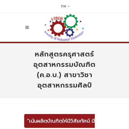
TH
หลักสูตรครุศาสตร์
อุตสาหกรรมบัณฑิต
(ค.อ.บ.) สาขาวิชา
อุตสาหกรรมศิลป์
"เน้นผลิตบัณฑิตให้มีวิสัยทัศน์ มี